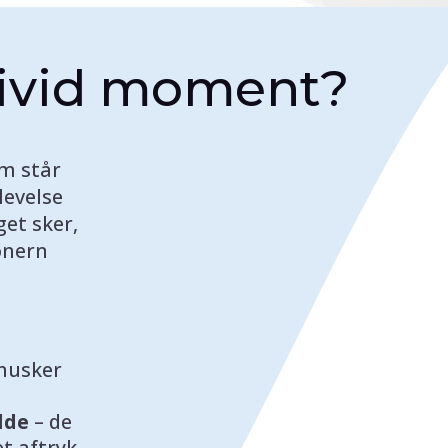
Vivid moment?
om står
levelse
get sker,
onern
husker
lde
– de
t aftryk.