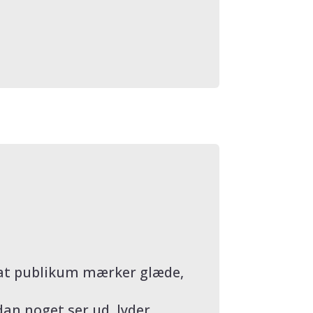
 at publikum mærker glæde,
an noget ser ud, lyder,