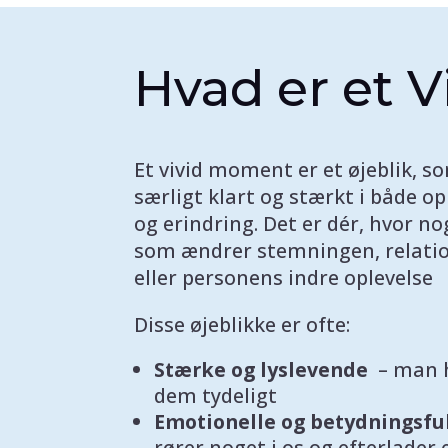
Hvad er et 
Et vivid moment er et øjeblik, s
særligt klart og stærkt i både op
og erindring. Det er dér, hvor no
som ændrer stemningen, relati
eller personens indre oplevelse
Disse øjeblikke er ofte:
Stærke og lyslevende
– man 
dem tydeligt
Emotionelle og betydningsfu
rører noget i os og efterlader e