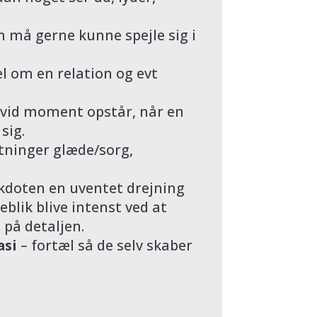
 må gerne kunne spejle sig i
l om en relation og evt
ivid moment opstår, når en
sig.
ninger glæde/sorg,
kdoten en uventet drejning
jeblik blive intenst ved at
 på detaljen.
asi
– fortæl så de selv skaber