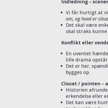
Indledning – scene
Vi får hurtigt at v
om, og hvad er situ
Det skal være enk
skal straks kunne f
Konflikt eller vend
En uventet hændel
lille drama opstår
Det er her, spænd
bygges op.
Clouet / pointen – 
Historien afrunde
erkendelse eller e
Det kan være humo