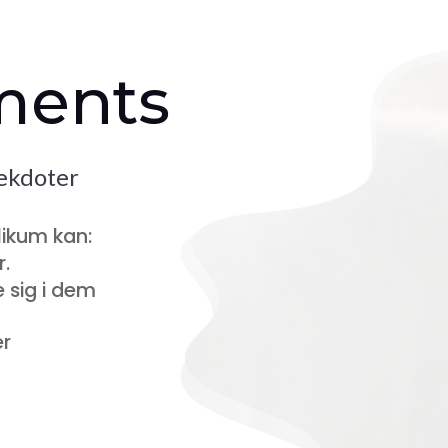
ments
nekdoter
likum kan:
.
 sig i dem
er