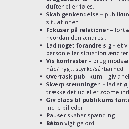
dufter eller føles.
Skab genkendelse
– publikum
situationen
Fokuser på relationer
– fortæ
hvordan den ændres .
Lad noget forandre sig
– et v
person eller situation ændrer 
Vis kontraster
– brug modsæt
håb/frygt, styrke/sårbarhed.
Overrask publikum
– giv ane
Skærp stemningen
– lad et ø
trække det ud eller zoome ind
Giv plads til publikums fant
indre billeder.
Pauser
skaber spænding
Béton
vigtige ord