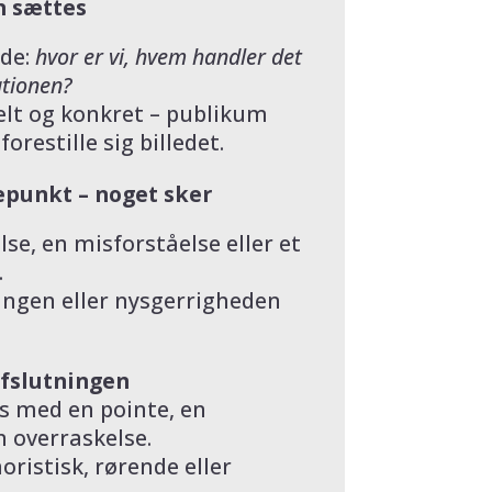
n sættes
ide:
hvor er vi, hvem handler det
ationen?
elt og konkret – publikum
orestille sig billedet.
epunkt – noget sker
se, en misforståelse eller et
.
ingen eller nysgerrigheden
afslutningen
s med en pointe, en
n overraskelse.
ristisk, rørende eller