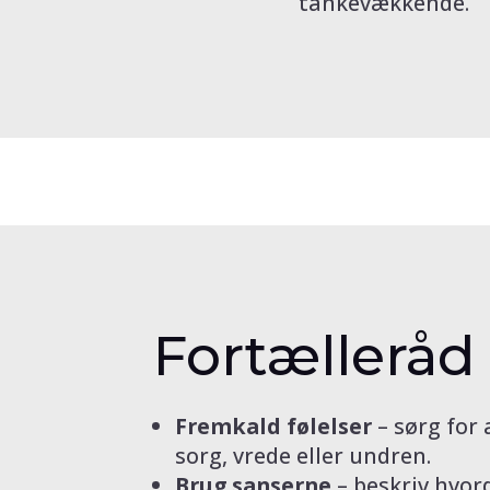
tankevækkende.
Fortælleråd
Fremkald følelser
– sørg for
sorg, vrede eller undren.
Brug sanserne
– beskriv hvord